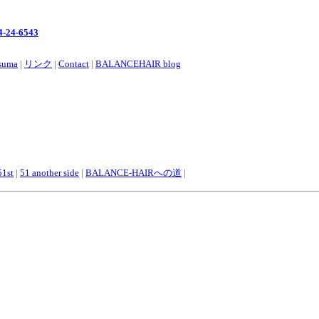
4-24-6543
tsuma
|
リンク
|
Contact
|
BALANCEHAIR blog
1st
|
51 another side
|
BALANCE-HAIRへの道
|