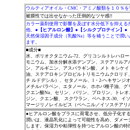
ウルティアオイル・CMC・アミノ酸類を１０％
被膜性では出せなかった圧倒的なツヤ感!!
カラー薬剤使用で影響を及ぼす水分低下を抑える
他、
●【ヒアルロン酸】
●
【シルクプロテイン】
●
天然保湿因子成分（乳酸Na）等を補うことで潤
ます。
■成分■
水、ポリオクタニウム-72、グリコシルトレハロ
モニウム、加水分解水添デンプン、ステアリルアル
ン、アルギニン、アスパラギン酸、メト キシケイヒ
油、ステアロキシプロピルトリモニウムクロリド
チ ルドデシル）、セタノール、1・2-ヘキサンジ
メチルパラベン、エタノール、ホホバ種子油、グリシ
クエン酸Na、セリン、バリン、プロリン、トレ
ジン、クエン酸、 スクワラン、ベヘネス-30、
マージリノレイルビス（ベヘニル／イソステアリ
●ヒアルロン酸をプラスに荷電させ、低分子化す
潤いは、液晶乳化によって可能性を高め、ダメー
します。保湿力や粘弾性を持つヒアルロン酸の特