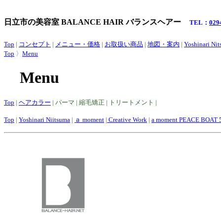
日立市の美容室 BALANCE HAIR バランスヘアー
TEL：
029
Top
|
コンセプト
|
メニュー・価格
|
お取扱い商品
|
地図・案内
|
Yoshinari Ni
Top
〉
Menu
Menu
Top
|
ヘアカラー
| パーマ | 縮毛矯正 | トリートメント |
Top
|
Yoshinari Niitsuma
|
ａ moment
|
Creative Work
|
a moment PEACE BOAT 5