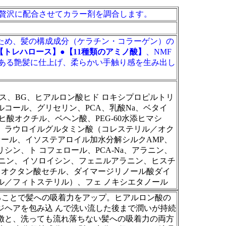
を贅沢に配合させてカラー剤を調合します。
ため、髪の構成成分（ケラチン・コラーゲン）の
【トレハロース】
●【11種類のアミノ酸】
、NMF
いある艶髪に仕上げ、柔らかい手触り感を生み出し
ース、BG、ヒアルロン酸ヒド ロキシプロピルトリ
コール、グリセリン、PCA、乳酸Na、ベタイ
酸オクチル、ベヘン酸、PEG-60水添ヒマシ
、ラウロイルグルタミン酸（コレステリル／オク
オール、イソステアロイル加水分解シルクAMP、
ン、ト コフェロール、PCA-Na、アラニン、
オニン、イソロイシン、フェニルアラニン、ヒスチ
イソオクタン酸セチル、ダイマージリノール酸ダイ
ル／フィトステリル）、フェ ノキシエタノール
ることで髪への吸着力をアップ。ヒアルロン酸の
ジヘアを包み込 んで洗い流した後まで潤いが持続
徴と、洗っても流れ落ちない髪への吸着力の両方