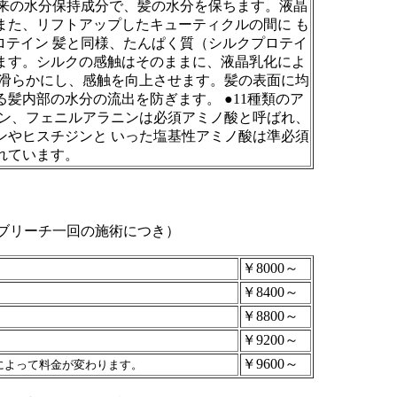
由来の水分保持成分で、髪の水分を保ちます。液晶
また、リフトアップしたキューティクルの間に も
ロテイン 髪と同様、たんぱく質（シルクプロテイ
ます。シルクの感触はそのままに、液晶乳化によ
を滑らかにし、感触を向上させます。髪の表面に均
髪内部の水分の流出を防ぎます。 ●11種類のア
シン、フェニルアラニンは必須アミノ酸と呼ばれ、
ンやヒスチジンと いった塩基性アミノ酸は準必須
れています。
ブリーチ一回の施術につき）
￥8000～
￥8400～
￥8800～
￥9200～
￥9600～
によって料金が変わります。