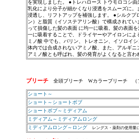
を実現しました。 ●トレハロース トウモロコシ
乳化により分子が細かくなり浸透をスムーズに。
浸透し、リフトアップを補強します。 ●シルクプ
ン）と脂質（イソステアリン酸）で構成されてい
って損傷した髪の表面 に均一に吸着。髪の表面
一に吸着することで、ドライヤーやアイロンによる
ミノ酸 中でも、バリン、トレオニン、イソロイ
体内では合成されないアミノ酸、また、アルギニ
アミノ酸とも呼ばれ、髪の発育がよくなると言わ
ブリーチ
全頭ブリーチ Wカラーブリーチ （
ショート～
ショート～ショートボブ
ショートボブ～ミディアム
ミディアム～ミディアムロング
ミディアムロング～ロング
レングス・薬剤の使用量