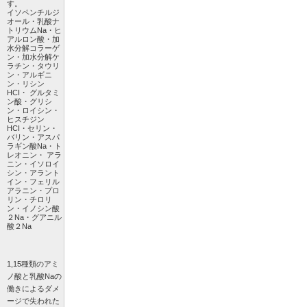
す。
イソペンチルジ
オール・乳酸ナ
トリウムNa・ヒ
アルロン酸・加
水分解コラーゲ
ン・加水分解ケ
ラチン・タウリ
ン・アルギニ
ン・リシン
HCI・ グルタミ
ン酸・グリシ
ン・ロイシン・
ヒスチジン
HCI・セリン・
バリン・アスパ
ラギン酸Na・ト
レオニン・ アラ
ニン・イソロイ
シン・アラント
イン・フェリル
アラニン・プロ
リン・チロリ
ン・イノシン酸
２Na・グアニル
酸２Na
1,15種類のアミ
ノ酸と乳酸Naの
働きによるダメ
ージで失われた