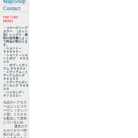
Map/Shop
Contact
Hair Color
MENU
・コラーゲンヘア
カラー （カット
別）レングス・薬
剤の使用量によっ
て料金が変わりま
す。
・ショート～
￥４８００～
・ショート～ショ
ートボブ ￥５３
００
・・ボブ～ミディ
アム ￥５８００
・ミディアム～ミ
ディアムロング
￥６３００
・ミディアムロン
グ～ロング ￥６８
００
・ハイロング～
￥７３００～
当店のヘアカラ
ーはニッピコラ
ーゲン（タンパ
ク質）１００％
を配合して塗布
しているため、
通常のア
ルカリカラー特
有のきしみ、ご