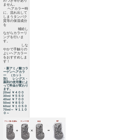
わつき等があり
ません。
ヘアカラー時
に、流れ出して
しまうタンパク
質等の保湿成分
を
補給し
ながらカラーリ
ングを行いま
す。
しな
やかで手触りの
よいヘアカラー
をおすすめしま
す！
・新アミノ酸コラ
ーゲンヘアカラ
ー （カット
別） レングス・
薬剤の使用量によ
って料金が変わり
ます。
20ml ￥４００
30ml ￥５５０
40ml ￥７００
50ml ￥８５０
60ml ￥１０５０
70ml～ ￥１１０
０～