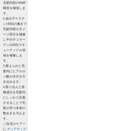
毛髪内部のNMF
構造を補強しま
す。
2,低分子ケラチ
ン(400)の働きで
毛髪内部のダメ
ージ部分を補修
し中分子コラー
ゲン(1000)でキ
ューティクル領
域を補修しま
す。
3,整えられた毛
髪内にヒアルロ
ン酸が水分を引
き込みます。
4,取り込んだ各
種成分を毛髪内
にしっかり定着
させることで毛
髪が持つ本来の
艶めきを与えま
す。
ご自宅のケアー
に
ディアテック