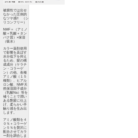
被膜性では出せ
なかった圧倒的
なツヤ感!! （シ
リコンフリー）
NMF＝（アミノ
酸＋乳酸＋タン
パク質）×保湿
（吸水）
カラー薬剤使用
で影響を及ぼす
水分低下を抑え
るため、髪の構
成成分（ケラチ
ン・コラーゲ
ン）の他、各種
アミノ酸（１５
種類）、ヒアル
ロン酸、NMF天
然保湿因子成分
（乳酸Na）等を
補うことで潤い
ある艶髪に仕上
げ、柔らかい手
触り感を生み出
します。
アミノ酸類を４
０％＋コラーゲ
ン５％を贅沢に
配合させてカラ
ー剤を調合しま