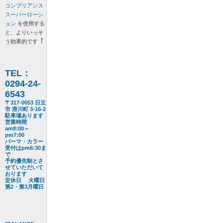
コンブリアンス
スーパーローシ
ョン
を使用する
と、よりいっそ
！
う効果的です
TEL：
0294-24-
6543
〒317-0053 日立
市 滑川町 3-16-2
駐車場あります
営業時間
am8:00～
pm7:00
パーマ・カラー
受付はpm6:30ま
で
予約優先制とさ
せていただいて
おります
定休日 火曜日
第2・第3月曜日