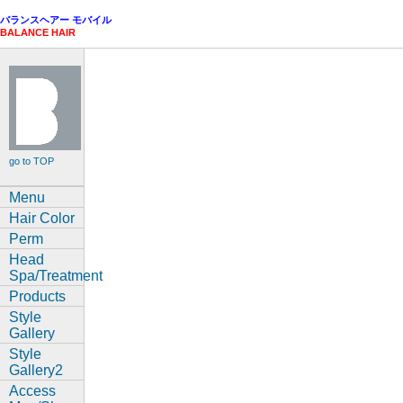
バランスヘアー モバイル
BALANCE HAIR
go to TOP
Menu
Hair Color
Perm
Head
Spa/Treatment
Products
Style
Gallery
Style
Gallery2
Access