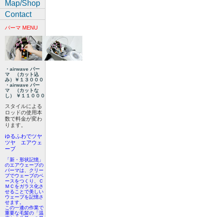
Map/Shop
Contact
パーマ MENU
・airwave パー
マ （カット込
み）￥１３０００
・airwave パー
マ （カットな
し） ￥１１０００
スタイルによる
ロッドの使用本
数で料金が変わ
ります。
ゆるふわでツヤ
ツヤ エアウェ
ーブ
「新・形状記憶」
のエアウェーブの
パーマは、クリー
プでウェーブのベ
ースをつくり、Ｃ
ＭＣをガラス化さ
せることで美しい
ウェーブを記憶さ
せます。
この一連の作業で
重要な毛髪の「温