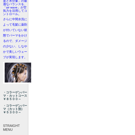
度と水分量」の最
適なバランスを、
「air wave」が空
気力を活用してコ
ントロール。
さらに中間水洗に
よって毛髪に薬剤
が付いていない状
態でパーマをかけ
るので、ダメージ
の少ない、しなや
かで美しいウェー
ブが実現します。
・コラーゲンパー
マ・カットコース
￥８５００～
・コラーゲンパー
マ（カット別）
￥５３００～
STRAIGHT
MENU