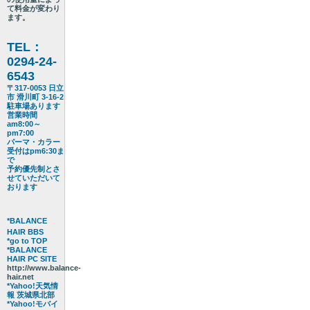
て料金が変わり
ます。
TEL：
0294-24-
6543
〒317-0053 日立
市 滑川町 3-16-2
駐車場あります
営業時間
am8:00～
pm7:00
パーマ・カラー
受付はpm6:30ま
で
予約優先制とさ
せていただいて
おります
*BALANCE
HAIR BBS
*go to TOP
*BALANCE
HAIR PC SITE
http://www.balance-
hair.net
*Yahoo!天気情
報 茨城県北部
*Yahoo!モバイ