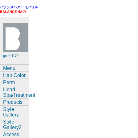
バランスヘアー モバイル
BALANCE HAIR
go to TOP
Menu
Hair Color
Perm
Head
Spa/Treatment
Products
Style
Gallery
Style
Gallery2
Access